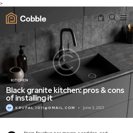
>
0
KITCHEN
Black granite kitchen: pros & cons
of installing it
June 3, 2023
KRUPAL.1011@GMAIL.COM